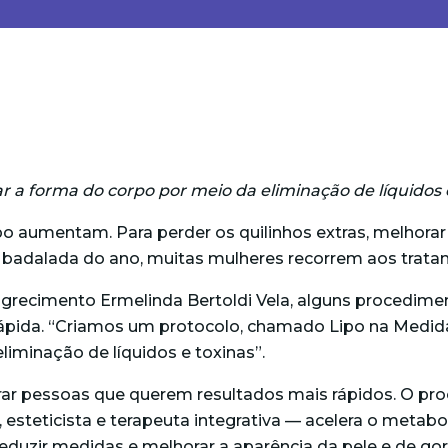
 a forma do corpo por meio da eliminação de líquidos 
aumentam. Para perder os quilinhos extras, melhorar a
s badalada do ano, muitas mulheres recorrem aos trata
recimento Ermelinda Bertoldi Vela, alguns procedime
ápida. “Criamos um protocolo, chamado Lipo na Medida,
liminação de líquidos e toxinas”.
r pessoas que querem resultados mais rápidos. O pro
, esteticista e terapeuta integrativa
—
acelera o metabo
 reduzir medidas e melhorar a aparência da pele e de go