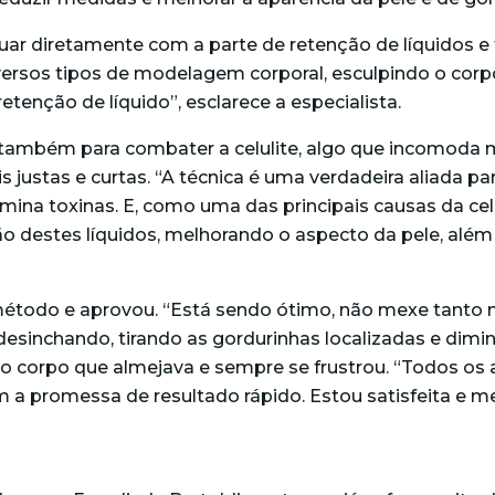
uar diretamente com a parte de retenção de líquidos 
versos tipos de modelagem corporal, esculpindo o cor
enção de líquido”, esclarece a especialista.
 também para combater a celulite, algo que incomoda m
is justas e curtas. “A técnica é uma verdadeira aliada 
limina toxinas. E, como uma das principais causas da cel
 destes líquidos, melhorando o aspecto da pele, além 
o método e aprovou. “Está sendo ótimo, não mexe tanto
sinchando, tirando as gordurinhas localizadas e diminu
 o corpo que almejava e sempre se frustrou. “Todos os
 promessa de resultado rápido. Estou satisfeita e me 