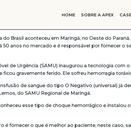
HOME
SOBRE A APEX
CAS
 do Brasil aconteceu em Maringá, no Oeste do Paraná, n
 há 50 anos no mercado e é responsável por fornecer o
vel de Urgência (SAMU) inaugurou a tecnologia com o
ficou gravemente ferido. Ele sofreu hemorragia toráxi
sfusão de sangue do tipo O Negativo (universal) já d
o Lemos, do SAMU Regional de Maringá.
econheceu esse tipo de choque hemorrágico e instalou
o é fornecer o que é melhor ao paciente, neste caso, 