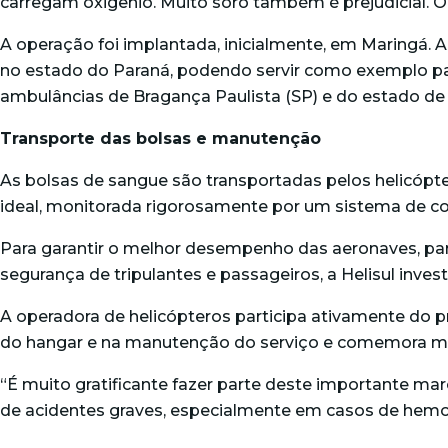
carregam oxigênio. Muito soro também é prejudicial. O
A operação foi implantada, inicialmente, em Maringá. A 
no estado do Paraná, podendo servir como exemplo par
ambulâncias de Bragança Paulista (SP) e do estado de
Transporte das bolsas e manutenção
As bolsas de sangue são transportadas pelos helicópt
ideal, monitorada rigorosamente por um sistema de con
Para garantir o melhor desempenho das aeronaves, par
segurança de tripulantes e passageiros, a Helisul inv
A operadora de helicópteros participa ativamente do p
do hangar e na manutenção do serviço e comemora ma
“É muito gratificante fazer parte deste importante ma
de acidentes graves, especialmente em casos de hemorr