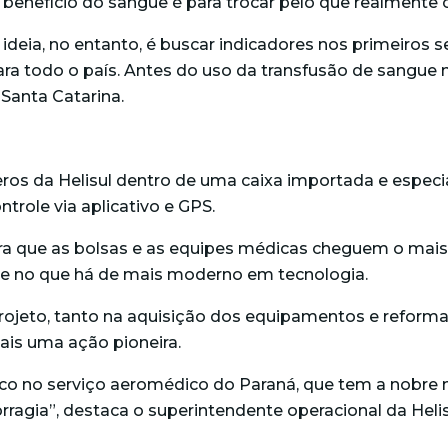
 benefício do sangue é para trocar pelo que realmente 
ideia, no entanto, é buscar indicadores nos primeiros s
a todo o país. Antes do uso da transfusão de sangue n
 Santa Catarina.
eros da Helisul dentro de uma caixa importada e espec
trole via aplicativo e GPS.
a que as bolsas e as equipes médicas cheguem o mais 
este no que há de mais moderno em tecnologia.
rojeto, tanto na aquisição dos equipamentos e reforma
is uma ação pioneira.
rco no serviço aeromédico do Paraná, que tem a nobre 
agia”, destaca o superintendente operacional da Helis