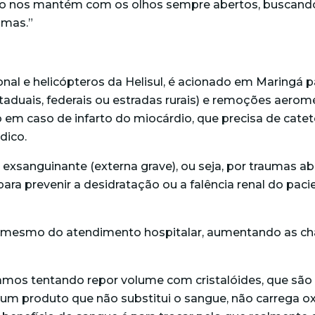
“Isso nos mantém com os olhos sempre abertos, buscando
umas.”
al e helicópteros da Helisul, é acionado em Maringá pa
taduais, federais ou estradas rurais) e remoções aerom
em caso de infarto do miocárdio, que precisa de catet
dico.
a
exsanguinante (externa grave)
, ou seja, por traumas 
, para prevenir a desidratação ou a falência renal do pa
 mesmo do atendimento hospitalar, aumentando as chan
amos tentando repor volume com cristalóides, que sã
 é um produto que não substitui o sangue, não carrega 