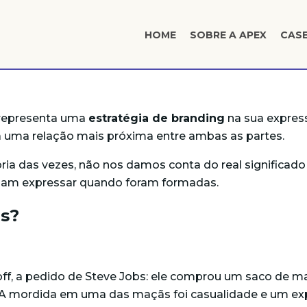
HOME
SOBRE A APEX
CAS
 representa uma
estratégia de branding
na sua express
ria uma relação mais próxima entre ambas as partes.
ria das vezes, não nos damos conta do real significad
riam expressar quando foram formadas.
as?
noff, a pedido de Steve Jobs: ele comprou um saco de
s. A mordida em uma das maçãs foi casualidade e um 