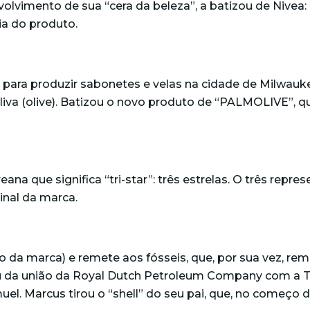
olvimento de sua “cera da beleza”, a batizou de Nivea:
ia do produto.
 para produzir sabonetes e velas na cidade de Milwa
oliva (olive). Batizou o novo produto de “PALMOLIVE”,
 que significa “tri-star”: três estrelas. O três repre
inal da marca.
go da marca) e remete aos fósseis, que, por sua vez, rem
u da união da Royal Dutch Petroleum Company com a Th
l. Marcus tirou o “shell” do seu pai, que, no começo 