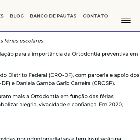
ES
BLOG
BANCO DE PAUTAS
CONTATO
 férias escolares
ulação para a importância da Ortodontia preventiva em
do Distrito Federal (CRO-DF), com parceria e apoio dos
-DF) e Daniela Gamba Garib Carreira (CROSP).
curam mais a Ortodontia em função das férias
bolizar alegria, vivacidade e confiança. Em 2020,
ovidas por odontopediatras e tem inspiração na