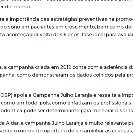
er de mama).
ara a importância das estratégias preventivas na promo
a do sono em pacientes em crescimento, bem como de o
a aconteça por volta dos 6 anos, fase ideal para avalia
a, a campanha criada em 2019 conta com a aderência d
mpanha, como demonstraram os dados colhidos pela pro
SP) apoia a Campanha Julho Laranja e ressalta a impor
como um todo, pois, como enfatizam os profissionais e
odôntica pode ser determinante para melhorar o sorri
da Aidar, a campanha Julho Laranja é muito relevante 
as sobre o momento oportuno de encaminhar as crianças,