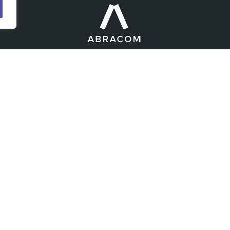
Política de privacidade
pex Conteúdo Estratégico - Todos os direitos reservado
MENU
Home
Sobre a Apex
Cases
Blog
Banco de Pautas