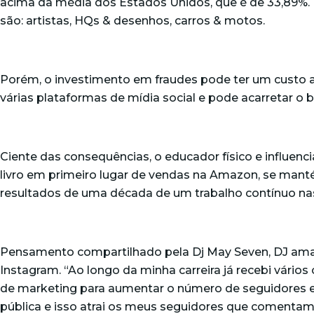
acima da média dos Estados Unidos, que é de 33,89%. 
são: artistas, HQs & desenhos, carros & motos.
Porém, o investimento em fraudes pode ter um custo alt
várias plataformas de mídia social e pode acarretar o bl
Ciente das consequências, o educador físico e influenci
livro em primeiro lugar de vendas na Amazon, se mant
resultados de uma década de um trabalho contínuo nas
Pensamento compartilhado pela Dj May Seven, DJ amazo
Instagram. “Ao longo da minha carreira já recebi vário
de marketing para aumentar o número de seguidores e
pública e isso atrai os meus seguidores que coment