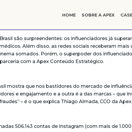
HOME
SOBRE A APEX
CAS
rasil são surpreendentes: os influenciadores já super
dicos. Além disso, as redes sociais receberam mais de
e cinema somados. Porém, o superpoder dos influenciad
parceria com a Apex Conteúdo Estratégico.
rasil mostra que nos bastidores do mercado de influênc
idores e engajamento e a outra é a das marcas – que 
 fraudes” – é o que explica Thiago Almada, CCO da Apex
as 506.143 contas de Instagram (com mais de 1.000 se