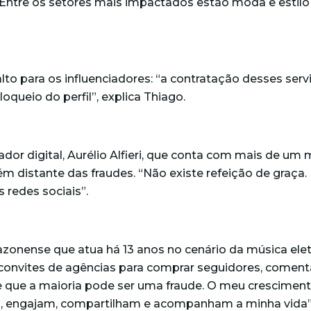
Entre os setores mais impactados estão moda e estilo
o para os influenciadores: “a contratação desses servi
oqueio do perfil”, explica Thiago.
ador digital, Aurélio Alfieri, que conta com mais de um
ém distante das fraudes. “Não existe refeição de gra
 redes sociais”.
nense que atua há 13 anos no cenário da música eletr
s convites de agências para comprar seguidores, comentá
 que a maioria pode ser uma fraude. O meu cresciment
am, engajam, compartilham e acompanham a minha vida