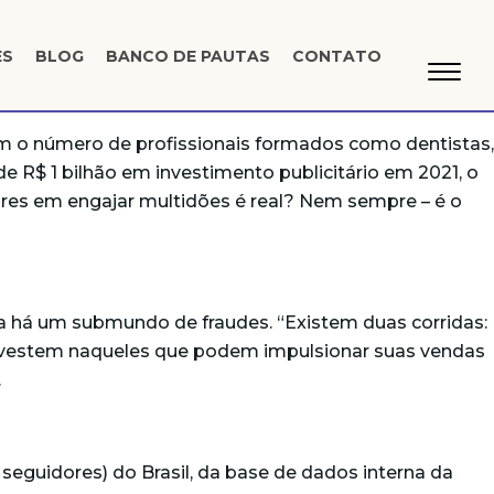
ES
BLOG
BANCO DE PAUTAS
CONTATO
am o número de profissionais formados como dentistas,
 R$ 1 bilhão em investimento publicitário em 2021, o
ores em engajar multidões é real? Nem sempre – é o
ia há um submundo de fraudes. “Existem duas corridas:
investem naqueles que podem impulsionar suas vendas
.
guidores) do Brasil, da base de dados interna da