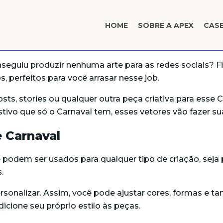
HOME
SOBRE A APEX
CAS
seguiu produzir nenhuma arte para as redes sociais? F
, perfeitos para você arrasar nesse job.
osts, stories ou qualquer outra peça criativa para ess
ivo que só o Carnaval tem, esses vetores vão fazer sua 
 Carnaval
podem ser usados para qualquer tipo de criação, seja pa
.
personalizar. Assim, você pode ajustar cores, formas e
icione seu próprio estilo às peças.