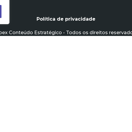
Política de privacidade
pex Conteúdo Estratégico - Todos os direitos reservado
MENU
Home
Sobre a Apex
Cases
Blog
Banco de Pautas
Contato