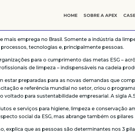
HOME
SOBRE A APEX
CAS
e mais emprega no Brasil. Somente a indústria da lim
ocessos, tecnologias e, principalmente pessoas.
organizações para o cumprimento das metas ESG – acrô
profissionais de limpeza – indispensáveis na cadeia pro
em estar preparadas para as novas demandas que comp
tação e referência mundial no setor, criou o programa
o voltado para sustentabilidade empresarial. A sigla A.S.
tos e serviços para higiene, limpeza e conservação am
aspecto social da ESG, mas abrange também os pilares
, explica que as pessoas são determinantes nos 3 pilar