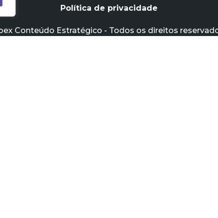
Política de privacidade
pex Conteúdo Estratégico - Todos os direitos reservado
MENU
Home
Sobre a Apex
Cases
Blog
Banco de Pautas
Contato
Política de Privacidade